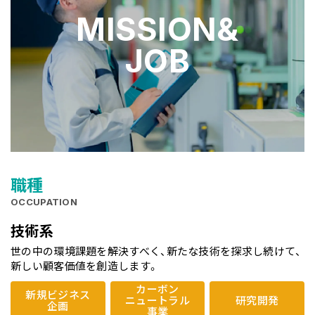
MISSION&
JOB
職種
OCCUPATION
技術系
世の中の環境課題を解決すべく、
新たな技術を探求し続けて、
新しい顧客価値を創造します。
カーボン
新規ビジネス
ニュートラル
研究開発
企画
事業